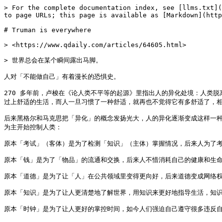
> For the complete documentation index, see [llms.txt](
to page URLs; this page is available as [Markdown](http
# Truman is everywhere

> <https://www.qdaily.com/articles/64605.html>

> 世界总会在某个瞬间露出马脚。

人对「不能做自己」有着漫长的恐惧史。

270 多年前，卢梭在《论人类不平等的起源》里指出人的异化处境：人类
过上舒适的生活，而人一旦习惯了一种舒适，就再也不觉得它有多舒适了，相
后来黑格尔和马克思把「异化」的概念发扬光大，人的异化逐渐变成这样一
为主开始控制人类：

原本「考试」（客体）是为了检测「知识」（主体）掌握情况，后来人为了考
原本「钱」是为了「物品」的流通和交换，后来人不惜消耗自己的健康和生命
原本「道德」是为了让「人」在公共领域里变得更向好，后来道德变成网络权
原本「知识」是为了让人更清楚地了解世界，用知识来更好地指导生活，知识付
原本「时钟」是为了让人更好的掌控时间，如今人们强迫自己遵守很多违反自