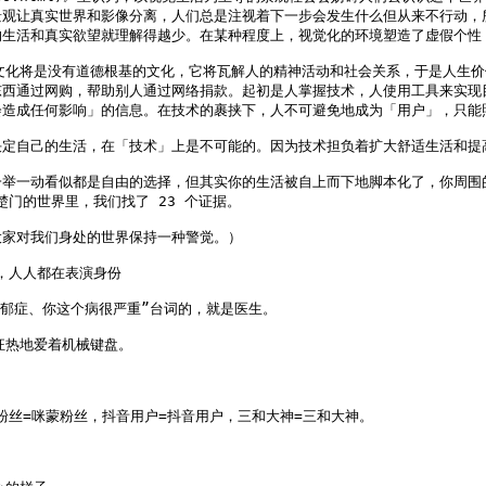
景观让真实世界和影像分离，人们总是注视着下一步会发生什么但从来不行动，
生活和真实欲望就理解得越少。在某种程度上，视觉化的环境塑造了虚假个性，
文化将是没有道德根基的文化，它将瓦解人的精神活动和社会关系，于是人生价
东西通过网购，帮助别人通过网络捐款。起初是人掌握技术，人使用工具来实现
造成任何影响」的信息。在技术的裹挟下，人不可避免地成为「用户」，只能照
定自己的生活，在「技术」上是不可能的。因为技术担负着扩大舒适生活和提
一举一动看似都是自由的选择，但其实你的生活被自上而下地脚本化了，你周围
门的世界里，我们找了 23 个证据。

家对我们身处的世界保持一种警觉。）

，人人都在表演身份

郁症、你这个病很严重”台词的，就是医生。

热地爱着机械键盘。



粉丝=咪蒙粉丝，抖音用户=抖音用户，三和大神=三和大神。
