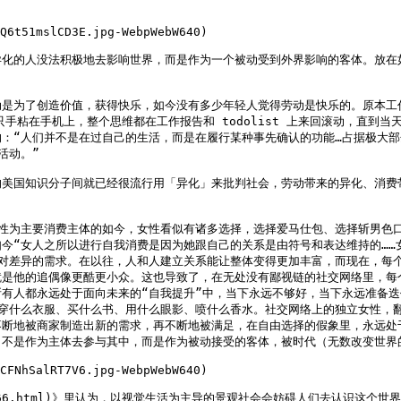
Q6t51mslCD3E.jpg-WebpWebW640)

化的人没法积极地去影响世界，而是作为一个被动受到外界影响的客体。放在如今
是为了创造价值，获得快乐，如今没有多少年轻人觉得劳动是快乐的。原本工作
只手粘在手机上，整个思维都在工作报告和 todolist 上来回滚动，直
：“人们并不是在过自己的生活，而是在履行某种事先确认的功能…占据极大
动。”

的美国知识分子间就已经很流行用「异化」来批判社会，劳动带来的异化、消费
性为主要消费主体的如今，女性看似有诸多选择，选择爱马仕包、选择斩男色口
今“女人之所以进行自我消费是因为她跟自己的关系是由符号和表达维持的……
是对差异的需求。在以往，人和人建立关系能让整体变得更加丰富，而现在，每
就是他的追偶像更酷更小众。这也导致了，在无处没有鄙视链的社交网络里，每
有人都永远处于面向未来的“自我提升”中，当下永远不够好，当下永远准备迭
，穿什么衣服、买什么书、用什么眼影、喷什么香水。社交网络上的独立女性，
不断地被商家制造出新的需求，再不断地被满足，在自由选择的假象里，永远处
不是作为主体去参与其中，而是作为被动接受的客体，被时代（无数改变世界的
CFNhSalRT7V6.jpg-WebpWebW640)

icles/59766.html)》里认为，以视觉生活为主导的景观社会会妨碍人们去