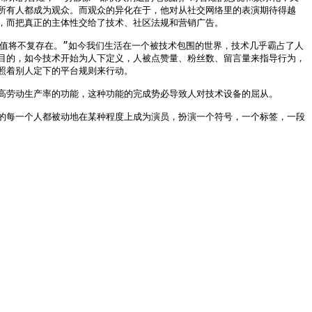
所有人都成为观众。而观众的异化在于，他对从社交网络里的表演期待得越
而把真正的主体性交给了技术、社区法规和营销广告。

值将不复存在。”如今我们生活在一个被技术包围的世界，技术几乎霸占了人
目的，如今技术开始为人下定义，人被点赞量、粉丝数、留言量来指导行为，
着别人定下的平台规则来行动。

高劳动生产率的功能，这种功能的完成势必导致人对技术设备的屈从。

的每一个人都被动地在某种程度上成为演员，扮演一个符号，一个标签，一段