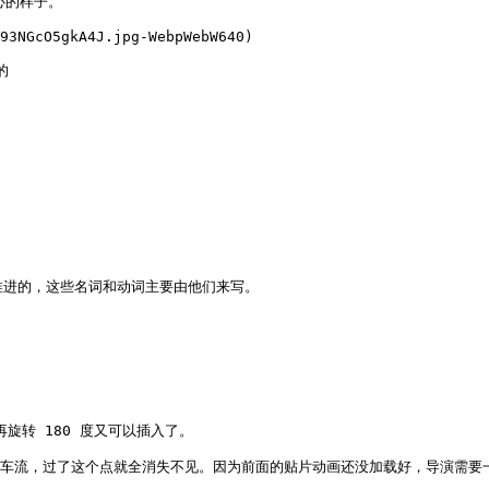
的样子。

93NGcO5gkA4J.jpg-WebpWebW640)





推进的，这些名词和动词主要由他们来写。

旋转 180 度又可以插入了。

是车流，过了这个点就全消失不见。因为前面的贴片动画还没加载好，导演需要一