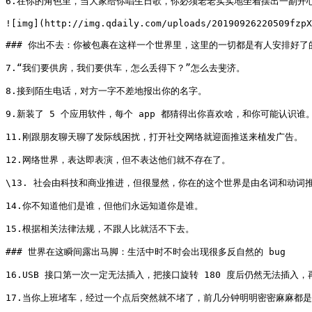
6.在你的角色里，当大家给你唱生日歌，你必须老老实实地坐着摆出一副开心
![img](http://img.qdaily.com/uploads/20190926220509fzpX
### 你出不去：你被包裹在这样一个世界里，这里的一切都是有人安排好了的
7.“我们要供房，我们要供车，怎么丢得下？”怎么去斐济。

8.接到陌生电话，对方一字不差地报出你的名字。

9.新装了 5 个应用软件，每个 app 都猜得出你喜欢啥，和你可能认识谁。
11.刚跟朋友聊天聊了发际线困扰，打开社交网络就迎面推送来植发广告。

12.网络世界，表达即表演，但不表达他们就不存在了。

\13. 社会由科技和商业推进，但很显然，你在的这个世界是由名词和动词
14.你不知道他们是谁，但他们永远知道你是谁。

15.根据相关法律法规，不跟人比就活不下去。

### 世界在这瞬间露出马脚：生活中时不时会出现很多反自然的 bug

16.USB 接口第一次一定无法插入，把接口旋转 180 度后仍然无法插入，再
17.当你上班堵车，经过一个点后突然就不堵了，前几分钟明明密密麻麻都