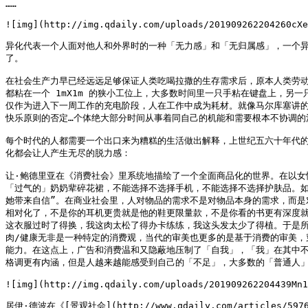
……

![img](http://img.qdaily.com/uploads/201909262204260cXe
异化代表一个人面对他人和外界时的一种「无力感」和「无归属感」，一个异
了。

在社会生产力早已经远远足够保证人类吃喝拉撒的生存需求后，原本人类劳动
都粘在一个 1mX1m 的狭小工位上，大多数时间里一只手粘在键盘上，另一
仅作为进入下一周工作的充电阶段，人在工作中成为耗材。就像马尔库塞讲的
快乐原则的否定…个体绝大部分时间从事着同自己的机能和需要根本不协调的活
每个时代的人都需要一个出口来为糟糕的生活做出解释，上世纪五六十年代
化都会让人产生无尽的脱力感：

让·鲍德里亚在《消费社会》里系统地描绘了一个全面商品化的世界。在以女
「过气的」奶奶辈碎花裙，不能选择不选择手机，不能选择不选择护肤品。如
她带来自信”。在商业社会里，人对物品的需求不是对物品本身的需求，而
相对化了，不是你的耳机更贵就是他的鞋更限量款，不是你看的书更有深度
这衣服过时了得换，我这肉太松了得办卡练练，我这头发太少了得植。于是所
肉/健康无非是一种特定的消费观，当代的审美也更多的是基于消费的审美
能力。在这点上，广告和消费温和又隐蔽地压制了「自我」，「我」在其中
格调更有内涵，但是人越来越能感受到自己的「不足」，大多数的「普通人」
![img](http://img.qdaily.com/uploads/201909262204439Mn1
居伊·德波在《[景观社会](http://www.qdaily.com/art