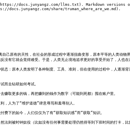
https://docs.junyangz.com/llms.txt). Markdown versions o
s://docs.junyangz.com/share/truman_where_are_we.md).

脱离自己原有的天性，在社会的形成过程中逐渐扭曲变形，原本平等的人类动物
反没有它就会觉得难受。于是，人类无止境地追求更好的享受开始了，人也在
种状态：原本人类发明了各种制度、工具、准则，但在使用的过程中，人逐渐背
试而去钻研如何考试。

去赚取更多的钱，再把赚到的钱作为数字（可能到死都）囤在账户里。

利，人为了“维护道德”肆意辱骂和羞辱别人。

费下的如今，人们仅仅为了有“获取知识感”而“获取”知识。

然法则被时钟奴役（比如没有任何事需要处理仍然得等到下班时间的打卡，比如为