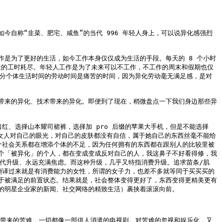
自称“韭菜、肥宅、咸鱼”的当代 996 年轻人身上，可以说异化感强烈
是为了更好的生活，如今工作本身仅仅成为生活的手段。每天的 8 个小时
到当天的工时耗尽。年轻人工作是为了未来可以不工作，不工作的周末和假期也仅
部分个体生活时间的劳动时间是痛苦的时间，因为异化劳动毫无满足感，是对
带来的异化、技术带来的异化。即便到了现在，稍微盘点一下我们身边那些异
红、选择山本耀司裙裤，选择加 pro 后缀的苹果大手机，但是不能选择
女人对自己的眼光，对自己的皮肤都没有自信，属于她自己的东西丝毫不能给
个社会关系都在增添个体的不足，因为任何拥有的东西都在跟别人的比较里被
个「被异化」的个人，都在变成变成反对自己的人，我这鼻子不好看得修，我
代升级、永远充满焦虑。而这种升级，几乎又特指消费升级。追求苗条/肌
翻译过来就是有消费能力的女性，所谓的女子力，也差不多就等同于买买买的
于被满足的前置状态。结果就是，社会整体变得更好了，东西变得更精美更有
明星企业家的新闻、社交网络的精致生活）裹挟着滚滚向前。

认识这个世界带来的苦难，一切都像一部供人消遣的电视剧。对苦难的忽视和娱乐化，又