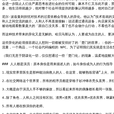
会进一步阻止人们去严肃思考改进社会的任何可能，麻木不仁又乐此不疲，
多，他生活得就越少，他对整个社会环境提供的影像认同得越多，他对自己的
尼尔·波兹曼则担忧对技术的过度依赖会导致人的异化。他认为“技术造就的
和人之间交流的媒介。人和人不再直接接触：说话通过通讯设备，向店家买
被动地观看数量庞大的「跟自己没关系，看了也不会做什么行动，不看也不会
而这种技术带来的异化又是无解的。哈贝马斯认为，人要成为自主的人、要决
这些异化的处境很容易让人想到一切都被安排好了的「楚门的世界」：你的
流量，一个商品，一个社会代码编程的 NPC。为了证明我们其实就是生活在楚
（我们无意于阴谋化一切，仅仅想通过一些「楚门化」的现象，温柔地提醒大
### 人人都是演员：原本身份是用来描述人的，如今身份成为人的行为指导
1.现实世界里医生是那种能治病救人的人，在这里，能够熟练背诵“上火、抑
2.在社交网络这个世界里，所有的程序员都是穿格子衫冲锋衣秃头直男，并狂
3.大概是由于演员人手不够的缘故，所以看起来所有的偶像都长着同一张脸。
4.除了角色，人和人之间没有区别。渣男=渣男，优衣库男=优衣库男，咪蒙
5.所有人都在扮演你的老师。
