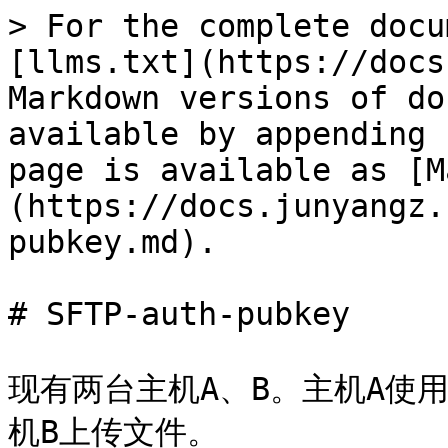
> For the complete docu
[llms.txt](https://docs
Markdown versions of do
available by appending 
page is available as [M
(https://docs.junyangz.
pubkey.md).

# SFTP-auth-pubkey

现有两台主机A、B。主机A使用用
机B上传文件。
