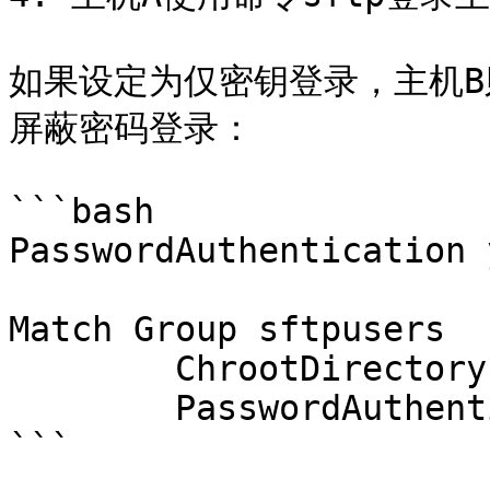
如果设定为仅密钥登录，主机B则可
屏蔽密码登录：

```bash

PasswordAuthentication y
Match Group sftpusers

        ChrootDirectory /sftp/%u

        PasswordAuthentication no

```
